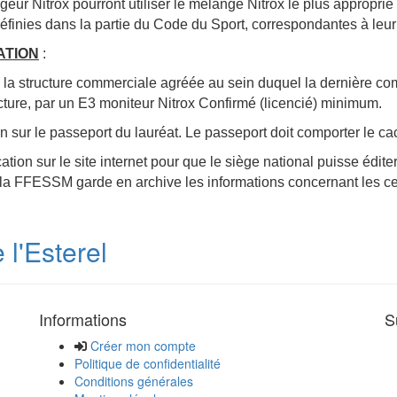
longeur Nitrox pourront utiliser le mélange Nitrox le plus appr
éfinies dans la partie du Code du Sport, correspondantes à leu
ATION
:
é ou la structure commerciale agréée au sein duquel la dernière c
cture, par un E3 moniteur Nitrox Confirmé (licencié) minimum.
tion sur le passeport du lauréat. Le passeport doit comporter le cac
tification sur le site internet pour que le siège national puiss
 la FFESSM garde en archive les informations concernant les cer
l'Esterel
Informations
S
Créer mon compte
Politique de confidentialité
Conditions générales